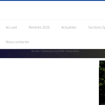
Accueil
Rentrée 2026
Actualités
Sections S
Nous contacter
Accueil
>
Évènements de l'ASM
> Rallye Relax