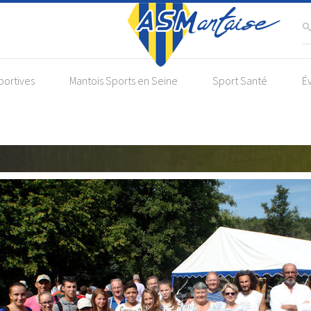
portives
Mantois Sports en Seine
Sport Santé
É
Rallye Relax