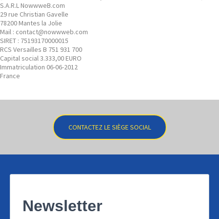
S.A.R.L NowwweB.com
29 rue Christian Gavelle
78200 Mantes la Jolie
Mail : contact@nowwweb.com
SIRET : 75193170000015
RCS Versailles B 751 931 700
Capital social 3.333,00 EURO
Immatriculation 06-06-2012
France
CONTACTEZ LE SIÈGE SOCIAL