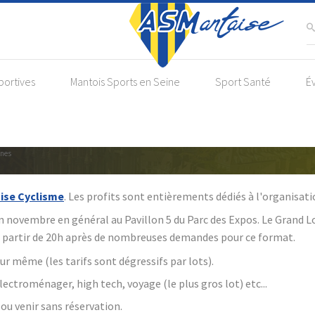
portives
Mantois Sports en Seine
Sport Santé
É
and Loto du Paris-Mantes-en-Yveli
ines
ise Cyclisme
. Les profits sont entièrements dédiés à l'organisat
n novembre en général au P
avillon 5 du Parc des Expos. Le Grand L
 à partir de 20h après de nombreuses demandes pour ce format.
our même (les tarifs sont dégressifs par lots).
électroménager, high tech, voyage (le plus gros lot) etc...
ou venir sans réservation.