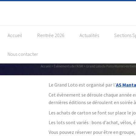
Accueil
Rentrée 2026
Actualités
Sections S
Nous contacter
Gr
Accueil
>
Évènements de l'ASM
> Grand Loto du Paris-Mantes-en-Yvel
Le Grand Loto est organisé par l'
AS Manta
Cet évènement se déroule chaque année e
dernières éditions se déroulent en soirée
Les achats de carton se font sur place le j
Les lots sont variés : bons d'achat, vélos, 
Vous pouvez réserver pour être en groupe, 