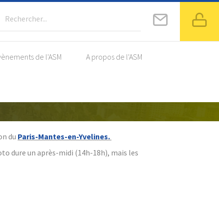
Rechercher...
vènements de l'ASM
A propos de l'ASM
nes
ion du
Paris-Mantes-en-Yvelines
.
oto dure u
n après-midi (14h-18h), mais les