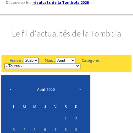
Découvrez les
résultats de la Tombola 202
6
Le fil d'actualités de la Tombola
Année :
Mois :
Catégorie :
<
Août 2026
>
L
M
M
J
V
S
D
1
2
3
4
5
6
7
8
9