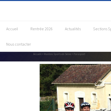
Accueil
Rentrée 2026
Actualités
Sections S
Nous contacter
Accueil
>
Mantois Sports en Seine
> Parasport