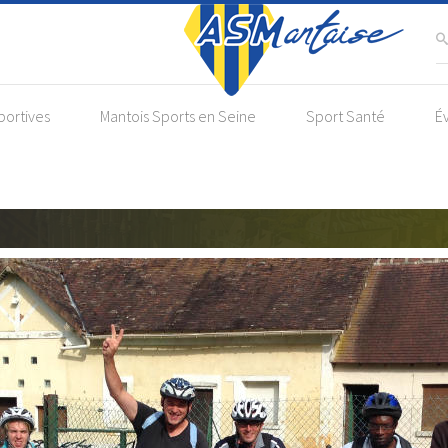
portives
Mantois Sports en Seine
Sport Santé
É
Parasport