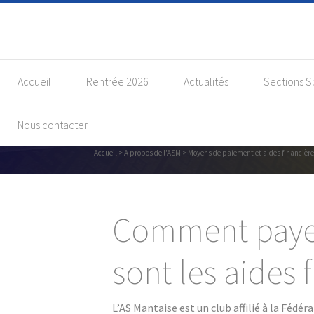
Accueil
Rentrée 2026
Actualités
Sections S
Nous contacter
Mo
Accueil
>
A propos de l'ASM
> Moyens de paiement et aides financièr
Comment payer 
sont les aides 
L’AS Mantaise est un club affilié à la Fédé