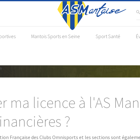
portives
Mantois Sports en Seine
Sport Santé
É
yens de paiement et aides financiè
es
ma licence à l'AS Mant
financières ?
ration Française des Clubs Omnisports et les sections sont égalemen