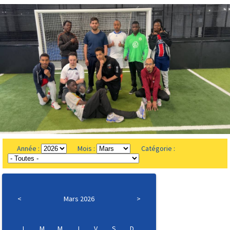
Année :
Mois :
Catégorie :
<
Mars 2026
>
L
M
M
J
V
S
D