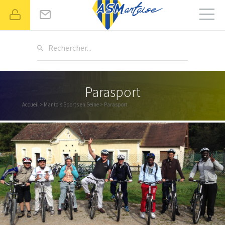
Rechercher...
Parasport
Accueil
>
Mantois Sports en Seine
> Parasport