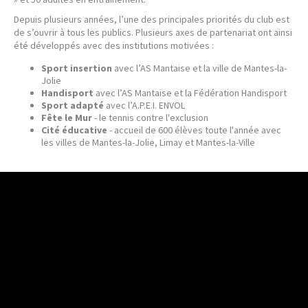
Depuis plusieurs années, l’une des principales priorités du club est
de s’ouvrir à tous les publics. Plusieurs axes de partenariat ont ainsi
été développés avec des institutions motivées :
Sport insertion
avec l’AS Mantaise et la ville de Mantes-la-
Jolie
Handisport
avec l’AS Mantaise et la Fédération Handisport
Sport adapté
avec l’A.P.E.I. ENVOL
Fête le Mur
- le tennis contre l'exclusion
Cité éducative
- accueil de 600 élèves toute l'année avec
les villes de Mantes-la-Jolie, Limay et Mantes-la-Ville