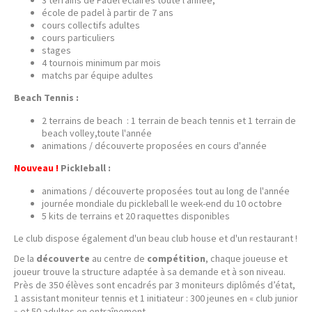
école de padel à partir de 7 ans
cours collectifs adultes
cours particuliers
stages
4 tournois minimum par mois
matchs par équipe adultes
Beach Tennis :
2 terrains de beach : 1 terrain de beach tennis et 1 terrain de
beach volley,toute l'année
animations / découverte proposées en cours d'année
Nouveau !
PickIeball :
animations / découverte proposées tout au long de l'année
journée mondiale du pickleball le week-end du 10 octobre
5 kits de terrains et 20 raquettes disponibles
Le club dispose également d'un beau club house et d'un restaurant !
De la
découverte
au centre de
compétition
, chaque joueuse et
joueur trouve la structure adaptée à sa demande et à son niveau.
Près de 350 élèves sont encadrés par 3 moniteurs diplômés d’état,
1 assistant moniteur tennis et 1 initiateur : 300 jeunes en « club junior
» et 50 adultes en entraînement.