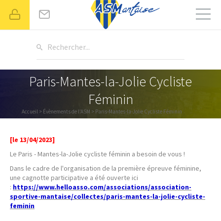
Rechercher...
Paris-Mantes-la-Jolie Cycliste
Féminin
Accueil
>
Évènements de l'ASM
> Paris-Mantes-la-Jolie Cycliste Féminin
[le 13/04/2023]
Le Paris - Mantes-la-Jolie cycliste féminin a besoin de vous !
Dans le cadre de l'organisation de la première épreuve féminine,
une cagnotte participative a été ouverte ici
:
https://www.helloasso.com/associations/association-
sportive-mantaise/collectes/paris-mantes-la-jolie-cycliste-
feminin