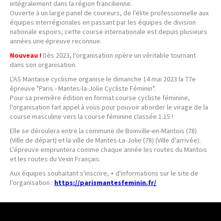
intégralement dans la région francilienne.
Ouverte à un large panel de coureurs, de l
’
élite professionnelle aux
équipes interrégionales en passant par les équipes de division
nationale espoirs, cette course internationale est depuis plusieurs
années une épreuve reconnue.
Nouveau !
Dès 2023, l'organisation opère un véritable tournant
dans son organisation.
L'AS Mantaise cyclisme organise le dimanche 14 mai 2023 la 77e
épreuve "Paris - Mantes-la-Jolie Cycliste Féminin".
Pour sa première édition en format course cycliste féminine,
l'organisation fait appel à vous pour pouvoir aborder le virage de la
course masculine vers la course féminine classée 1.15 !
Elle se déroulera entre la commune de Boinville-en-Mantois (78)
(Ville de départ) et la ville de Mantes-La-Jolie (78) (Ville d'arrivée).
L'épreuve empruntera comme chaque année les routes du Mantois
et les routes du Vexin Français.
Aux équipes souhaitant s'inscrire, + d'informations sur le site de
l'organisation :
https://parismantesfeminin.fr/